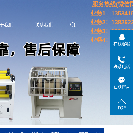
服务热线(微信同
业务1：1353415
业务2：1382523
于我们
联系我们
业务3：1912996
业务4：1992683
在线客服
公司简介
联系电话
干燥箱
手套箱
粉体输送
电热鼓风干燥箱
不锈钢真空手套箱
粉体筛分机
在线留言
高温炉
亚克力手套箱
喷雾干燥机
净化箱
厌氧箱
真空柜