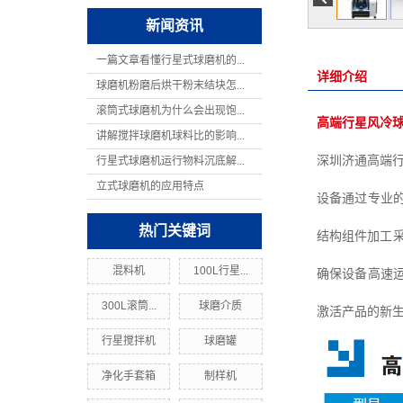
新闻资讯
一篇文章看懂行星式球磨机的...
详细介绍
球磨机粉磨后烘干粉末结块怎...
滚筒式球磨机为什么会出现饱...
高端行星风冷
讲解搅拌球磨机球料比的影响...
深圳济通高端
行星式球磨机运行物料沉底解...
立式球磨机的应用特点
设备通过专业
热门关键词
结构组件加工
混料机
100L行星...
确保设备高速
300L滚筒...
球磨介质
激活产品的新生
行星搅拌机
球磨罐
净化手套箱
制样机