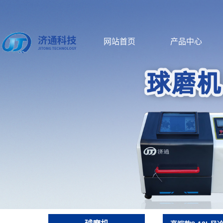
网站首页
产品中心
球磨机
搅拌混料机
新能源实验
行星式球磨机
行星搅拌机
电池实验室设
搅拌球磨机
高速分散乳化机
篮式研磨机
滚筒球磨机
混料机
砂磨机
振动球磨机
行星搅拌脱泡机
罐磨机
球磨罐