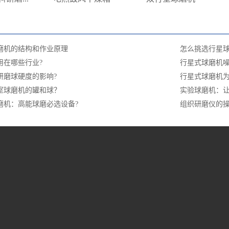
磨机的结构和作业原理
怎么挑选行星球
用在哪些行业?
行星式球磨机
研磨球硬度的影响?
行星式球磨机为
室球磨机的罐和球？
实验球磨机：
磨机：高能球磨必选设备?
组织研磨仪的
品中心
案例中心
新闻