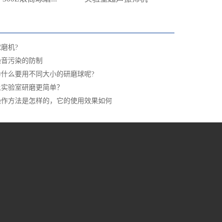
磨机?
噪音污染的防制
什么要用不同大小的研磨球呢?
让实验室研磨更简单？
操作方法是怎样的，它的使用效果如何
中心
在线留言
联系