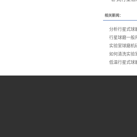
相关新闻：
分析行星式球
行星球磨一般
实验室球磨机
如何清洗实验
低温行星式球
站首页
关于我们
产