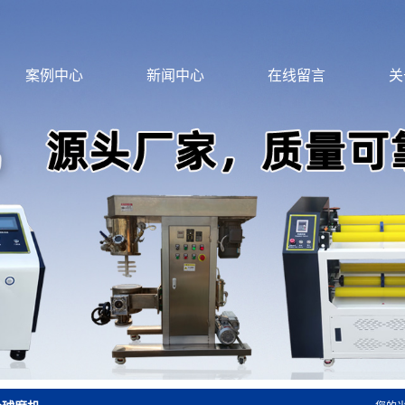
案例中心
新闻中心
在线留言
关
生产车间
公司动态
资质证书
行业动态
技术实力
技术知识
设备
破碎机
研磨仪
备
破碎机
组织研磨仪
超细粉碎机
三辊研磨仪
气流粉碎机
土壤破碎研磨仪
超声波粉碎机
振动研磨仪