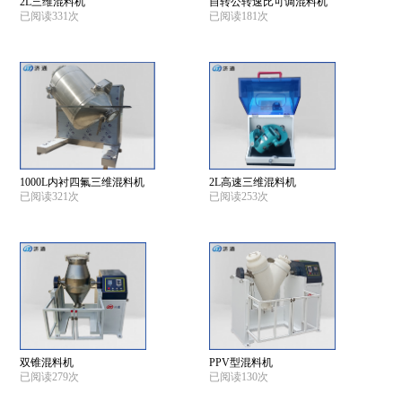
2L三维混料机
自转公转速比可调混料机
已阅读331次
已阅读181次
1000L内衬四氟三维混料机
2L高速三维混料机
已阅读321次
已阅读253次
双锥混料机
PPV型混料机
已阅读279次
已阅读130次