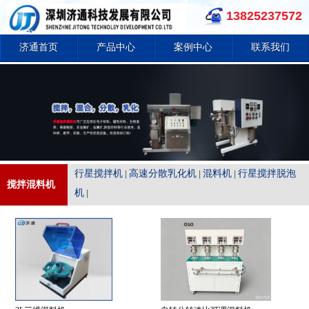
13825237572
济通首页
产品中心
案例中心
联系我们
行星搅拌机
高速分散乳化机
混料机
行星搅拌脱泡
|
|
|
搅拌混料机
机
|