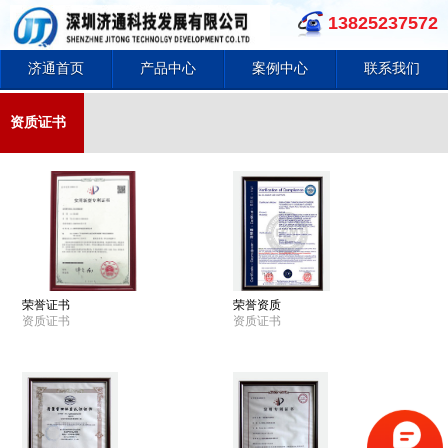
13825237572
济通首页
产品中心
案例中心
联系我们
资质证书
荣誉证书
荣誉资质
资质证书
资质证书