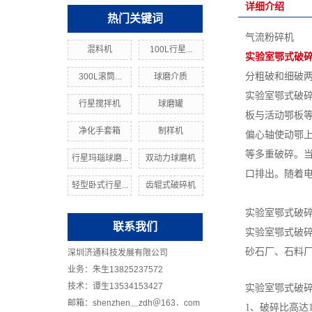
详细介绍
热门关键词
气流粉碎机
混料机
100L行星...
实验室鄂式破
分粗破和细破两
300L滚筒...
球磨介质
实验室鄂式破
行星搅拌机
球磨罐
板与活动鄂板
净化手套箱
制样机
偏心轴使动鄂
等多重破碎。
行星玛瑙球磨...
双动力球磨机
口排出。随着
轻型卧式行星...
齿辊式破碎机
实验室鄂式破
联系我们
实验室鄂式破
砂石厂、石料
深圳济通科技发展有限公司
业务：朱生13825237572
技术：谭生13534153427
实验室鄂式破
邮箱：shenzhen＿zdh＠163．com
1、破碎比高达