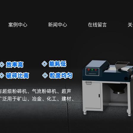
案例中心
新闻中心
在线留言
关
生产车间
公司动态
资质证书
行业动态
技术实力
技术知识
设备
破碎机
研磨仪
备
破碎机
组织研磨仪
超细粉碎机
三辊研磨仪
气流粉碎机
土壤破碎研磨仪
超声波粉碎机
振动研磨仪