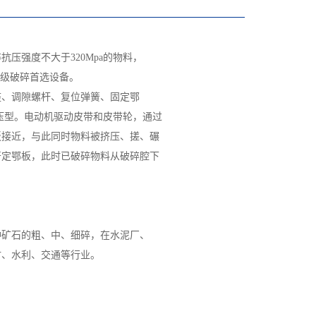
压强度不大于320Mpa的物料，
是初级破碎首选设备。
座、调隙螺杆、复位弹簧、固定鄂
压型。电动机驱动皮带和皮带轮，通过
板接近，与此同时物料被挤压、搓、碾
开定鄂板，此时已破碎物料从破碎腔下
种矿石的粗、中、细碎，在水泥厂、
材、水利、交通等行业。