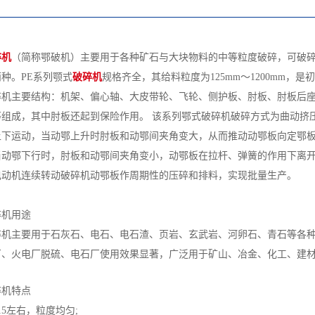
碎机
（简称鄂破机）主要用于各种矿石与大块物料的中等粒度破碎，可破碎抗
种。PE系列颚式
破碎机
规格齐全，其给料粒度为125mm～1200mm，
碎机主要结构：机架、偏心轴、大皮带轮、飞轮、侧护板、肘板、肘板后
等组成，其中肘板还起到保险作用。 该系列鄂式破碎机破碎方式为曲动挤
上下运动，当动鄂上升时肘板和动鄂间夹角变大，从而推动动鄂板向定鄂
当动鄂下行时，肘板和动鄂间夹角变小，动鄂板在拉杆、弹簧的作用下离
电动机连续转动破碎机动鄂板作周期性的压碎和排料，实现批量生产。
碎机用途
碎机主要用于石灰石、电石、电石渣、页岩、玄武岩、河卵石、青石等各
厂、火电厂脱硫、电石厂使用效果显著，广泛用于矿山、冶金、化工、建
碎机特点
15左右，粒度均匀;