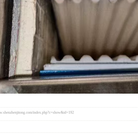
henzhenjitong.com/index.php?c=show&id=192