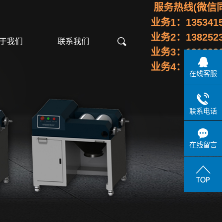
服务热线(微信同
业务1：1353415
业务2：1382523
于我们
联系我们
业务3：1912996
业务4：1992683
在线客服
公司简介
联系电话
干燥箱
手套箱
粉体输送
电热鼓风干燥箱
不锈钢真空手套箱
粉体筛分机
在线留言
高温炉
亚克力手套箱
喷雾干燥机
净化箱
厌氧箱
真空柜