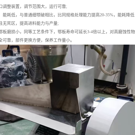
口调整装置，调节范围大，运行可靠;
，能耗低，与普通细颚破相比，比同规格处理能力提高20-35%，能耗降低15-
且无死区，提高进料能力与产量;
鄂板磨损小，同等工艺条件下，鄂板寿命可延长3-4倍以上，对高磨蚀性物
安全可靠，部件更换方便，保养工作量小。