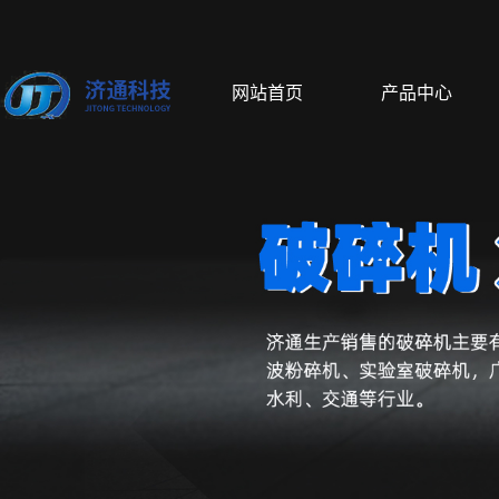
网站首页
产品中心
球磨机
搅拌混料机
新能源实验
行星式球磨机
行星搅拌机
电池实验室设
搅拌球磨机
高速分散乳化机
篮式研磨机
滚筒球磨机
混料机
砂磨机
振动球磨机
行星搅拌脱泡机
罐磨机
球磨罐